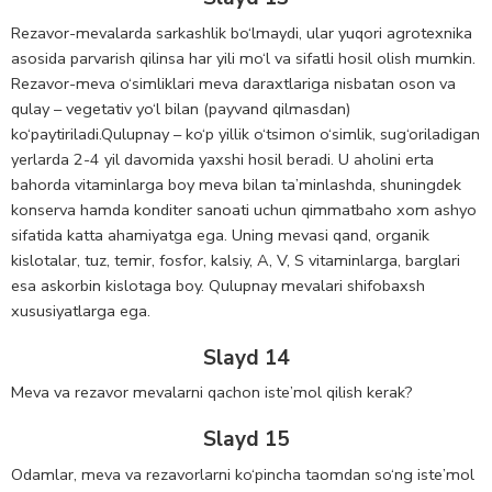
Rezavor-mevalarda sarkashlik bo‘lmaydi, ular yuqori agrotexnika
asosida parvarish qilinsa har yili mo‘l va sifatli hosil olish mumkin.
Rezavor-meva o‘simliklari meva daraxtlariga nisbatan oson va
qulay – vegetativ yo‘l bilan (payvand qilmasdan)
ko‘paytiriladi.Qulupnay – ko‘p yillik o‘tsimon o‘simlik, sug‘oriladigan
yerlarda 2-4 yil davomida yaxshi hosil beradi. U aholini erta
bahorda vitaminlarga boy meva bilan ta’minlashda, shuningdek
konserva hamda konditer sanoati uchun qimmatbaho xom ashyo
sifatida katta ahamiyatga ega. Uning mevasi qand, organik
kislotalar, tuz, temir, fosfor, kalsiy, A, V, S vitaminlarga, barglari
esa askorbin kislotaga boy. Qulupnay mevalari shifobaxsh
xususiyatlarga ega.
Slayd 14
Meva va rezavor mevalarni qachon iste’mol qilish kerak?
Slayd 15
Odamlar, meva va rezavorlarni ko‘pincha taomdan so‘ng iste’mol