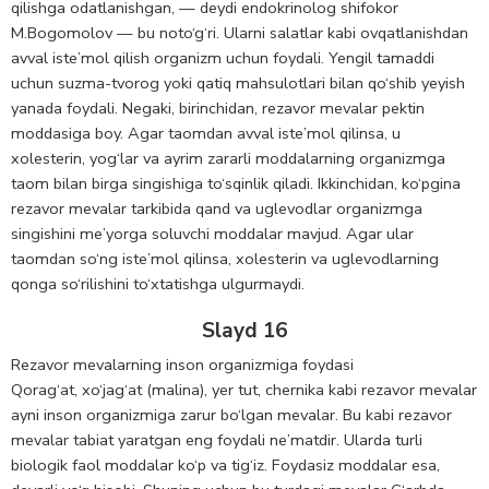
qilishga odatlanishgan, — deydi endokrinolog shifokor
M.Bogomolov — bu noto‘g‘ri. Ularni salatlar kabi ovqatlanishdan
avval iste’mol qilish organizm uchun foydali. Yengil tamaddi
uchun suzma-tvorog yoki qatiq mahsulotlari bilan qo‘shib yeyish
yanada foydali. Negaki, birinchidan, rezavor mevalar pektin
moddasiga boy. Agar taomdan avval iste’mol qilinsa, u
xolesterin, yog‘lar va ayrim zararli moddalarning organizmga
taom bilan birga singishiga to‘sqinlik qiladi. Ikkinchidan, ko‘pgina
rezavor mevalar tarkibida qand va uglevodlar organizmga
singishini me’yorga soluvchi moddalar mavjud. Agar ular
taomdan so‘ng iste’mol qilinsa, xolesterin va uglevodlarning
qonga so‘rilishini to‘xtatishga ulgurmaydi.
Slayd 16
Rezavor mevalarning inson organizmiga foydasi
Qorag‘at, xo‘jag‘at (malina), yer tut, chernika kabi rezavor mevalar
ayni inson organizmiga zarur bo‘lgan mevalar. Bu kabi rezavor
mevalar tabiat yaratgan eng foydali ne’matdir. Ularda turli
biologik faol moddalar ko‘p va tig‘iz. Foydasiz moddalar esa,