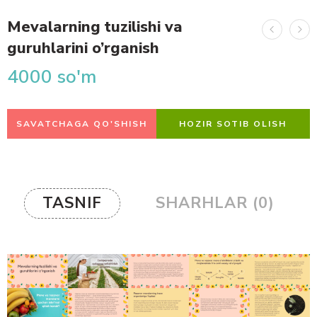
Mevalarning tuzilishi va
guruhlarini o’rganish
4000
so'm
SAVATCHAGA QO'SHISH
HOZIR SOTIB OLISH
TASNIF
SHARHLAR (0)