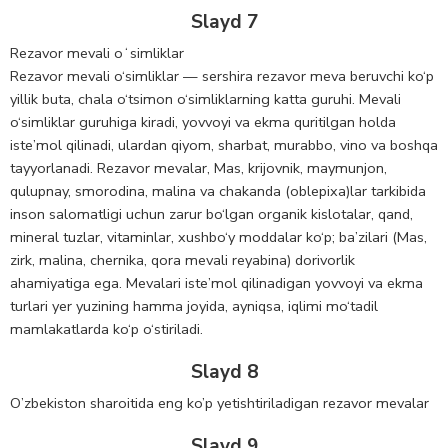
Slayd 7
Rezavor mevali oʻsimliklar
Rezavor mevali o‘simliklar — sershira rezavor meva beruvchi ko‘p
yillik buta, chala o‘tsimon o‘simliklarning katta guruhi. Mevali
o‘simliklar guruhiga kiradi, yovvoyi va ekma quritilgan holda
iste’mol qilinadi, ulardan qiyom, sharbat, murabbo, vino va boshqa
tayyorlanadi. Rezavor mevalar, Mas, krijovnik, maymunjon,
qulupnay, smorodina, malina va chakanda (oblepixa)lar tarkibida
inson salomatligi uchun zarur bo‘lgan organik kislotalar, qand,
mineral tuzlar, vitaminlar, xushbo‘y moddalar ko‘p; ba’zilari (Mas,
zirk, malina, chernika, qora mevali reyabina) dorivorlik
ahamiyatiga ega. Mevalari iste’mol qilinadigan yovvoyi va ekma
turlari yer yuzining hamma joyida, ayniqsa, iqlimi mo‘tadil
mamlakatlarda ko‘p o‘stiriladi.
Slayd 8
O’zbekiston sharoitida eng ko’p yetishtiriladigan rezavor mevalar
Slayd 9