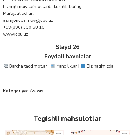
Bizni ijtimoiy tarmoqlarda kuzatib boring!
Murojaat uchun:
azimjonqosimov@jdpu.uz
+99(890) 310 68 10
www.jdpu.uz
Slayd 26
Foydali havolalar
Barcha taqdimotlar
|
Yangiliklar
|
Biz haqimizda
Kategoriya:
Asosiy
Tegishli mahsulotlar