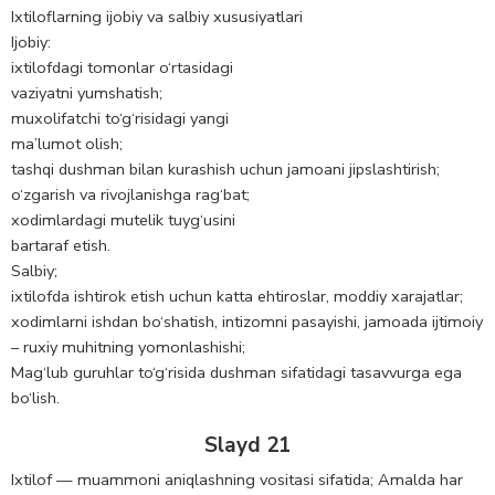
Ixtiloflarning ijobiy va salbiy xususiyatlari
Ijobiy:
ixtilofdagi tomonlar o‘rtasidagi
vaziyatni yumshatish;
muxolifatchi to‘g‘risidagi yangi
ma’lumot olish;
tashqi dushman bilan kurashish uchun jamoani jipslashtirish;
o‘zgarish va rivojlanishga rag‘bat;
xodimlardagi mutelik tuyg‘usini
bartaraf etish.
Salbiy;
ixtilofda ishtirok etish uchun katta ehtiroslar, moddiy xarajatlar;
xodimlarni ishdan bo‘shatish, intizomni pasayishi, jamoada ijtimoiy
– ruxiy muhitning yomonlashishi;
Mag‘lub guruhlar to‘g‘risida dushman sifatidagi tasavvurga ega
bo‘lish.
Slayd 21
Ixtilof — muammoni aniqlashning vositasi sifatida; Amalda har