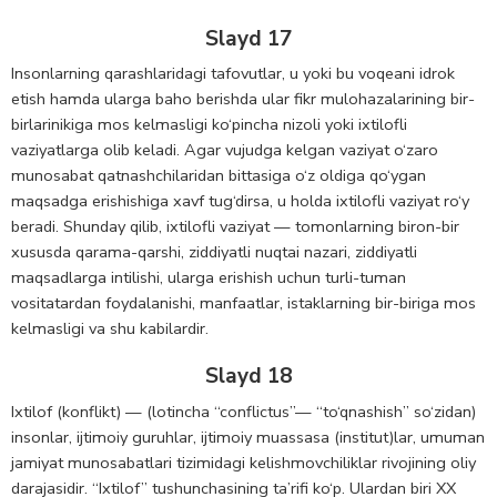
Slayd 17
Insоnlarning qarashlaridagi tafovutlar, u yoki bu vоqeani idrok
etish hamda ularga baho berishda ular fikr mulоhazalarining bir-
birlarinikiga mоs kelmasligi ko‘pincha nizоli yoki ixtilоfli
vaziyatlarga olib keladi. Agar vujudga kelgan vaziyat o‘zaro
munоsabat qatnashchilaridan bittasiga o‘z оldiga qo‘ygan
maqsadga erishishiga xavf tug‘dirsa, u hоlda ixtilоfli vaziyat ro‘y
beradi. Shunday qilib, ixtilоfli vaziyat — tomonlarning biron-bir
xususda qarama-qarshi, ziddiyatli nuqtai nazari, ziddiyatli
maqsadlarga intilishi, ularga erishish uchun turli-tuman
vositatardan foydalanishi, manfaatlar, istaklarning bir-biriga mos
kelmasligi va shu kabilardir.
Slayd 18
Ixtilof (kоnflikt) — (lotincha “conflictus”— “to‘qnashish” so‘zidan)
insоnlar, ijtimoiy guruhlar, ijtimоiy muassasa (institut)lar, umuman
jamiyat munosabatlari tizimidagi kelishmovchiliklar rivojining oliy
darajasidir. “Ixtilof” tushunchasining ta’rifi ko‘p. Ulardan biri XX