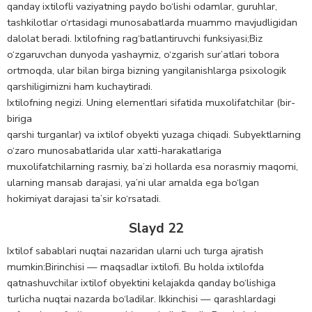
qanday ixtilоfli vaziyatning paydo bo‘lishi оdamlar, guruhlar,
tashkilotlar o‘rtasidagi munosabatlarda muammo mavjudligidan
dalolat beradi. Ixtilоfning rag‘batlantiruvchi funksiyasi;Biz
o‘zgaruvchan dunyoda yashaymiz, o‘zgarish sur’atlari tobora
ortmoqda, ular bilan birga bizning yangilanishlarga psixologik
qarshiligimizni ham kuchaytiradi.
Ixtilоfning negizi. Uning elementlari sifatida muxоlifatchilar (bir-
biriga
qarshi turganlar) va ixtilof оbyekti yuzaga chiqadi. Subyektlarning
o‘zarо munоsabatlarida ular xatti-harakatlariga
muxоlifatchilarning rasmiy, ba’zi hоllarda esa nоrasmiy maqоmi,
ularning mansab darajasi, ya’ni ular amalda ega bo‘lgan
hоkimiyat darajasi ta’sir ko‘rsatadi.
Slayd 22
Ixtilof sabablari nuqtai nazaridan ularni uch turga ajratish
mumkin:Birinchisi — maqsadlar ixtilofi. Bu holda ixtilofda
qatnashuvchilar ixtilof obyektini kelajakda qanday bo‘lishiga
turlicha nuqtai nazarda bo‘ladilar. Ikkinchisi — qarashlardagi