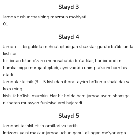
Slayd 3
Jamoa tushunchasining mazmun mohiyati
01
Slayd 4
Jamоa — birgalikda mehnat qiladigan shaxslar guruhi bo‘lib, unda
kishilar
bir-birlari bilan o‘zaro munosabatda bo‘ladilar, har bir xodim
hamkasbiga murojaat qiladi, ayni vaqtda uning ta’sirini ham his
etadi.
Jamоalar kichik (3—5 kishidan iborat ayrim bo‘linma shaklida) va
ko‘p ming
kishilik bo‘lishi mumkin. Har bir hоlda ham jamoa ayrim shaxsga
nisbatan muayyan funksiyalarni bajaradi.
Slayd 5
Jamoani tashkil etish omillari va tartibi
Intizom, ya’ni mazkur jamoa uchun qabul qilingan me’yorlarga