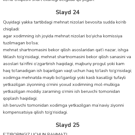
Slayd 24
Quyidagi yakka tartibdagi mehnat nizolari bevosita sudda ko‘rib
chiqiladi:
agar xodimning ish joyida mehnat nizolari bo‘yicha komissiya
tuzilmagan bo‘lsa;
mehnat shartnomasini bekor qilish asoslaridan qat’i nazar, ishga
tiklash to‘g‘risidagi, mehnat shartnomasini bekor qilish sanasini va
asoslari ta’rifini o‘zgartirish haqidagi, majburiy progul yoki kam
haq to‘lanadigan ish bajarilgan vaqt uchun haq to‘lash to‘g‘risidagi;
xodimga mehnatda mayib bo‘lganligi yoki kasb kasalligi tufayli
yetkazilgan ziyonning o‘rnini yoxud xodimning mol-mulkiga
yetkazilgan moddiy zararning o‘rnini ish beruvchi tomonidan
qoplash haqidagi;
ish beruvchi tomonidan xodimga yetkazilgan ma’naviy ziyonni
kompensatsiya qilish to‘g‘risidagi.
Slayd 25
E’TIBORINGIZ UCHUN RAHMAT!