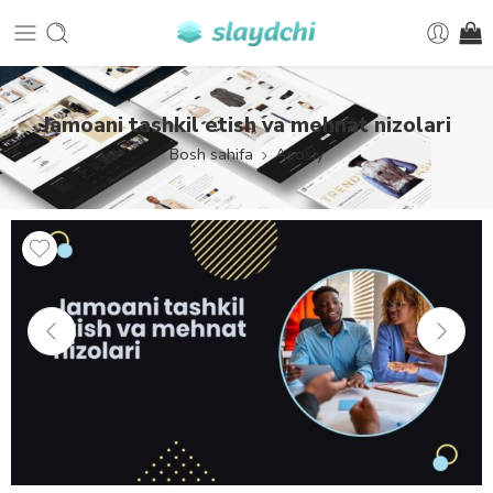
Jamoani tashkil etish va mehnat nizolari
Bosh sahifa
Asosiy