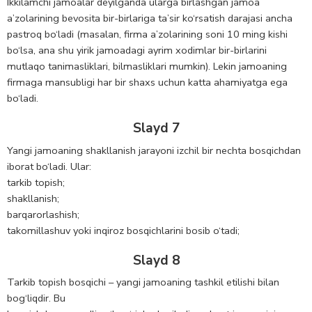
Ikkilamchi jamoalar deyilganda ularga birlashgan jamoa
a’zolarining bevosita bir-birlariga ta’sir ko‘rsatish darajasi ancha
pastroq bo‘ladi (masalan, firma a’zolarining soni 10 ming kishi
bo‘lsa, ana shu yirik jamoadagi ayrim xоdimlar bir-birlarini
mutlaqo tanimasliklari, bilmasliklari mumkin). Lekin jamoaning
firmaga mansubligi har bir shaxs uchun katta ahamiyatga ega
bo‘ladi.
Slayd 7
Yangi jamoaning shakllanish jarayoni izchil bir nechta bosqichdan
iborat bo‘ladi. Ular:
tarkib tоpish;
shakllanish;
barqarorlashish;
takomillashuv yoki inqiroz bosqichlarini bosib o‘tadi;
Slayd 8
Tarkib tоpish bоsqichi – yangi jamoaning tashkil etilishi bilan
bоg‘liqdir. Bu