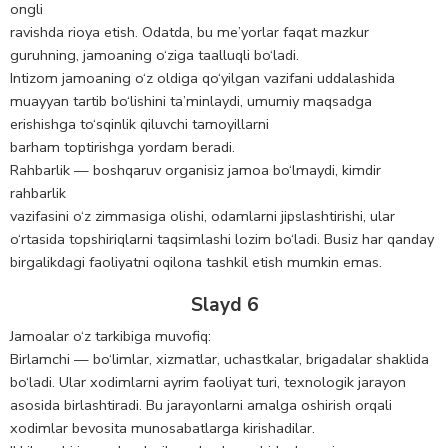
ongli
ravishda rioya etish. Odatda, bu me’yorlar faqat mazkur
guruhning, jamоaning o‘ziga taalluqli bo‘ladi.
Intizom jamoaning o‘z oldiga qo‘yilgan vazifani uddalashida
muayyan tartib bo‘lishini ta’minlaydi, umumiy maqsadga
erishishga to‘sqinlik qiluvchi tamoyillarni
barham toptirishga yordam beradi.
Rahbarlik — boshqaruv organisiz jamoa bo‘lmaydi, kimdir
rahbarlik
vazifasini o‘z zimmasiga olishi, odamlarni jipslashtirishi, ular
o‘rtasida topshiriqlarni taqsimlashi lozim bo‘ladi. Busiz har qanday
birgalikdagi faoliyatni oqilona tashkil etish mumkin emas.
Slayd 6
Jamoalar o‘z tarkibiga muvofiq:
Birlamchi — bo‘limlar, xizmatlar, uchastkalar, brigadalar shaklida
bo‘ladi. Ular xodimlarni ayrim faoliyat turi, texnologik jarayon
asosida birlashtiradi. Bu jarayonlarni amalga oshirish orqali
xodimlar bevosita munosabatlarga kirishadilar.