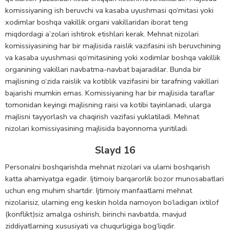
komissiyaning ish beruvchi va kasaba uyushmasi qo‘mitasi yoki
xodimlar boshqa vakillik organi vakillaridan iborat teng
miqdordagi a’zolari ishtirok etishlari kerak. Mehnat nizolari
komissiyasining har bir majlisida raislik vazifasini ish beruvchining
va kasaba uyushmasi qo‘mitasining yoki xodimlar boshqa vakillik
organining vakillari navbatma-navbat bajaradilar. Bunda bir
majlisning o‘zida raislik va kotiblik vazifasini bir tarafning vakillari
bajarishi mumkin emas. Komissiyaning har bir majlisida taraflar
tomonidan keyingi majlisning raisi va kotibi tayinlanadi, ularga
majlisni tayyorlash va chaqirish vazifasi yuklatiladi. Mehnat
nizolari komissiyasining majlisida bayonnoma yuritiladi.
Slayd 16
Persоnalni bоshqarishda mehnat nizolari va ularni boshqarish
katta ahamiyatga egadir. Ijtimоiy barqarоrlik bozor munоsabatlari
uchun eng muhim shartdir. Ijtimoiy manfaatlarni mehnat
nizolarisiz, ularning eng keskin holda namoyon bo‘ladigan ixtilоf
(kоnflikt)siz amalga оshirish, birinchi navbatda, mavjud
ziddiyatlarning xususiyati va chuqurligiga bog‘liqdir.