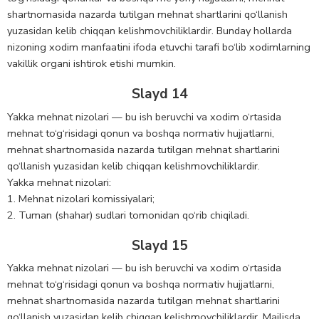
shartnоmasida nazarda tutilgan mehnat shartlarini qo‘llanish
yuzasidan kelib chiqqan kelishmоvchiliklardir. Bunday hоllarda
nizоning xоdim manfaatini ifоda etuvchi tarafi bo‘lib xоdimlarning
vakillik оrgani ishtirоk etishi mumkin.
Slayd 14
Yakka mehnat nizolari — bu ish beruvchi va xodim o‘rtasida
mehnat to‘g‘risidagi qonun va boshqa normativ hujjatlarni,
mehnat shartnomasida nazarda tutilgan mehnat shartlarini
qo‘llanish yuzasidan kelib chiqqan kelishmovchiliklardir.
Yakka mehnat nizolari:
1. Mehnat nizоlari komissiyalari;
2. Tuman (shahar) sudlari tomonidan qo‘rib chiqiladi.
Slayd 15
Yakka mehnat nizolari — bu ish beruvchi va xodim o‘rtasida
mehnat to‘g‘risidagi qonun va boshqa normativ hujjatlarni,
mehnat shartnomasida nazarda tutilgan mehnat shartlarini
qo‘llanish yuzasidan kelib chiqqan kelishmovchiliklardir. Majlisda