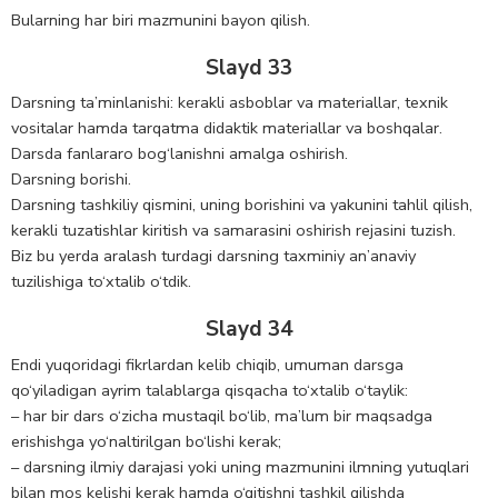
Bularning har biri mazmunini bayon qilish.
Slayd 33
Darsning ta’minlanishi: kerakli asboblar va materiallar, texnik
vositalar hamda tarqatma didaktik materiallar va boshqalar.
Darsda fanlararo bog‘lanishni amalga oshirish.
Darsning borishi.
Darsning tashkiliy qismini, uning borishini va yakunini tahlil qilish,
kerakli tuzatishlar kiritish va samarasini oshirish rejasini tuzish.
Biz bu yerda aralash turdagi darsning taxminiy an’anaviy
tuzilishiga to‘xtalib o‘tdik.
Slayd 34
Endi yuqoridagi fikrlardan kelib chiqib, umuman darsga
qo‘yiladigan ayrim talablarga qisqacha to‘xtalib o‘taylik:
– har bir dars o‘zicha mustaqil bo‘lib, ma’lum bir maqsadga
erishishga yo‘naltirilgan bo‘lishi kerak;
– darsning ilmiy darajasi yoki uning mazmunini ilmning yutuqlari
bilan mos kelishi kerak hamda o‘qitishni tashkil qilishda