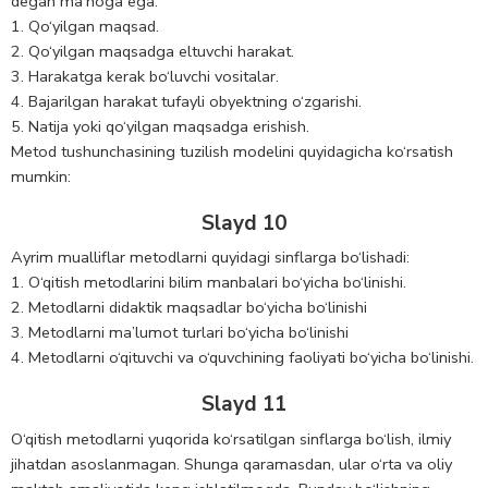
degan ma’noga ega.
1. Qo‘yilgan maqsad.
2. Qo‘yilgan maqsadga eltuvchi harakat.
3. Harakatga kerak bo‘luvchi vositalar.
4. Bajarilgan harakat tufayli obyektning o‘zgarishi.
5. Natija yoki qo‘yilgan maqsadga erishish.
Metod tushunchasining tuzilish modelini quyidagicha ko‘rsatish
mumkin:
Slayd 10
Ayrim mualliflar metodlarni quyidagi sinflarga bo‘lishadi:
1. O‘qitish metodlarini bilim manbalari bo‘yicha bo‘linishi.
2. Metodlarni didaktik maqsadlar bo‘yicha bo‘linishi
3. Metodlarni ma’lumot turlari bo‘yicha bo‘linishi
4. Metodlarni o‘qituvchi va o‘quvchining faoliyati bo‘yicha bo‘linishi.
Slayd 11
O‘qitish metodlarni yuqorida ko‘rsatilgan sinflarga bo‘lish, ilmiy
jihatdan asoslanmagan. Shunga qaramasdan, ular o‘rta va oliy