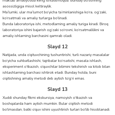
maktab amaliyotida keng ishlatilmoqda. Bunday bo‘lishning
asossizligiga misol keltiraylik.
Ma’lumki, ular ma’lumot bo‘yicha ta’minlanishiga ko‘ra, og‘zaki,
ko‘rsatmali va amaliy turlarga bo‘linadi.
Bunda laboratoriya ishi, metodlarning amaliy turiga kiradi. Biroq
laboratoriya ishini bajarish og‘zaki so‘rovni, ko‘rsatmalilikni va
amaliy ishlarning barchasini qamrab oladi.
Slayd 12
Natijada, unda o‘qituvchining tushuntirishi, turli nazariy masalalar
bo‘yicha suhbatlashishi, tajribalar ko‘rsatishi, masala ishlash,
eksperiment o‘tkazish, o‘quvchilar bilimini tekshirish va kitob bilan
ishlashlarning barchasi ishtirok etadi. Bunday holda, buni
o‘qitishning amaliy metodi deb aytish to‘g‘ri emas.
Slayd 13
Xuddi shunday fikrni ekskursiya, namoyish o‘tkazish va
boshqalarda ham aytish mumkin. Bular o‘qitish metodi
bo‘lmasdan, balki o‘quv ishini uyushtirish turlari bo‘lib hisoblanadi.