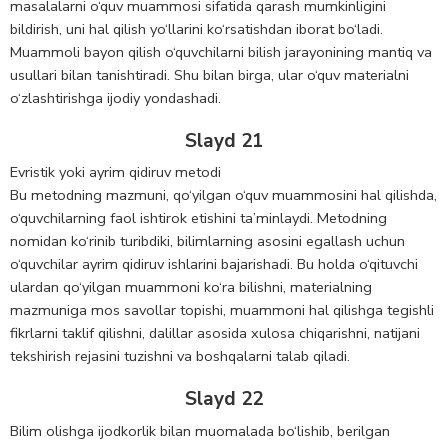
masalalarni o‘quv muammosi sifatida qarash mumkinligini
bildirish, uni hal qilish yo‘llarini ko‘rsatishdan iborat bo‘ladi.
Muammoli bayon qilish o‘quvchilarni bilish jarayonining mantiq va
usullari bilan tanishtiradi. Shu bilan birga, ular o‘quv materialni
o‘zlashtirishga ijodiy yondashadi.
Slayd 21
Evristik yoki ayrim qidiruv metodi
Bu metodning mazmuni, qo‘yilgan o‘quv muammosini hal qilishda,
o‘quvchilarning faol ishtirok etishini ta’minlaydi. Metodning
nomidan ko‘rinib turibdiki, bilimlarning asosini egallash uchun
o‘quvchilar ayrim qidiruv ishlarini bajarishadi. Bu holda o‘qituvchi
ulardan qo‘yilgan muammoni ko‘ra bilishni, materialning
mazmuniga mos savollar topishi, muammoni hal qilishga tegishli
fikrlarni taklif qilishni, dalillar asosida xulosa chiqarishni, natijani
tekshirish rejasini tuzishni va boshqalarni talab qiladi.
Slayd 22
Bilim olishga ijodkorlik bilan muomalada bo‘lishib, berilgan