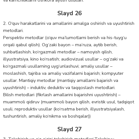
va kamchiliklarni oshkora aytish usullari.
Slayd 26
2. O‘quv harakatlarini va amallarini amalga oshirish va uyushtirish
metodlari.
Perspektiv metodlar (o‘quv ma’lumotlarni berish va his-tuyg‘u
orqali qabul qilish). Og‘zaki bayon – ma’ruza, aytib berish,
suhbatlashish, ko‘rgazmali metodlar – namoyish qilish,
illyustratsiya, kino ko‘rsatish; audiovizual usullar – og‘zaki va
ko‘rgazmali usullarning uyg‘unlashuvi; amaliy usullar –
moslashish, tajriba va amaliy vazifalarni bajarish; kompyuter
usullar. Mantiqiy metodlar (mantiqiy amallarni bajarish va
uyushtirish) – induktiv, deduktiv va taqqoslash metodlari.
Bilish metodlari (fikrlash amallarini bajarishni uyushtirish) –
muammoli qidiruv (muammoli bayon qilish, evristik usul, tadqiqot
usuli, reproduktiv usullar (ko‘rsatma berish, illyustratsiyalash,
tushuntirish, amaliy ko‘nikma va boshqalar))
Slayd 27