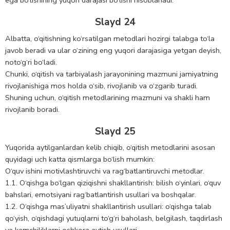
ega bo‘lishining yuqori darajasi bo‘lishi hisoblanadi.
Slayd 24
Albatta, o‘qitishning ko‘rsatilgan metodlari hozirgi talabga to‘la
javob beradi va ular o‘zining eng yuqori darajasiga yetgan deyish,
noto‘g‘ri bo‘ladi.
Chunki, o‘qitish va tarbiyalash jarayonining mazmuni jamiyatning
rivojlanishiga mos holda o‘sib, rivojlanib va o‘zgarib turadi.
Shuning uchun, o‘qitish metodlarining mazmuni va shakli ham
rivojlanib boradi.
Slayd 25
Yuqorida aytilganlardan kelib chiqib, o‘qitish metodlarini asosan
quyidagi uch katta qismlarga bo‘lish mumkin:
O‘quv ishini motivlashtiruvchi va rag‘batlantiruvchi metodlar.
1.1. O‘qishga bo‘lgan qiziqishni shakllantirish: bilish o‘yinlari, o‘quv
bahslari, emotsiyani rag‘batlantirish usullari va boshqalar.
1.2. O‘qishga mas’uliyatni shakllantirish usullari: o‘qishga talab
qo‘yish, o‘qishdagi yutuqlarni to‘g‘ri baholash, belgilash, taqdirlash