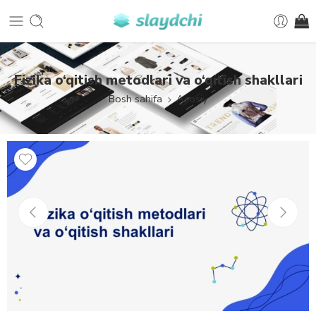
Fizika o‘qitish metodlari va o‘qitish shakllari
Bosh sahifa
Asosiy