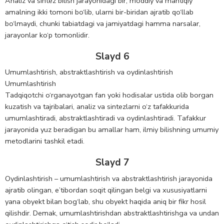
Analiz va sintez bilish jarayonidagi bir, moddiy va mantiqiy
amalning ikki tomoni bo‘lib, ularni bir-biridan ajratib qo‘llab
bo‘lmaydi, chunki tabiatdagi va jamiyatdagi hamma narsalar,
jarayonlar ko‘p tomonlidir.
Slayd 6
Umumlashtirish, abstraktlashtirish va oydinlashtirish
Umumlashtirish
Tadqiqotchi o‘rganayotgan fan yoki hodisalar ustida olib borgan
kuzatish va tajribalari, analiz va sintezlarni o‘z tafakkurida
umumlashtiradi, abstraktlashtiradi va oydinlashtiradi. Tafakkur
jarayonida yuz beradigan bu amallar ham, ilmiy bilishning umumiy
metodlarini tashkil etadi.
Slayd 7
Oydinlashtirish – umumlashtirish va abstraktlashtirish jarayonida
ajratib olingan, e’tibordan soqit qilingan belgi va xususiyatlarni
yana obyekt bilan bog‘lab, shu obyekt haqida aniq bir fikr hosil
qilishdir. Demak, umumlashtirishdan abstraktlashtirishga va undan