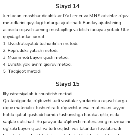
Slayd 14
Jumladan, mashhur didaktiklar I.Ya.Lerner va M.N.Skatkinlar o‘quv
metodlarini quyidagi turlarga ajratishadi. Bunday ajratishning
asosida o‘quvchilarning mustaqilligi va bilish faoliyati yotadi. Ular
quyidagilardan iborat:
1. Illyustratsiyalab tushuntirish metodi.
2. Reproduksiyalash metodi.
3. Muammoli bayon qilish metodi.
4. Evristik yoki ayrim qidiruv metodi.
5. Tadqiqot metodi.
Slayd 15
Illyustratsiyalab tushuntirish metodi
Qo’llanilganda, o‘qituvchi turli vositalar yordamida o‘quvchilarga
o‘quv materialini tushuntiradi, o‘quvchilar esa, materialni tayyor
holda qabul qilishadi hamda tushunishga harakat qilib, esda
saqlab qolishadi. Bu jarayonda o‘qituvchi materialning mazmunini
og‘zaki bayon qiladi va turli o‘qitish vositalaridan foydalanadi