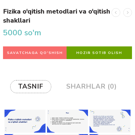
Fizika o‘qitish metodlari va o‘qitish
shakllari
5000
so'm
SAVATCHAGA QO'SHISH
HOZIR SOTIB OLISH
TASNIF
SHARHLAR (0)