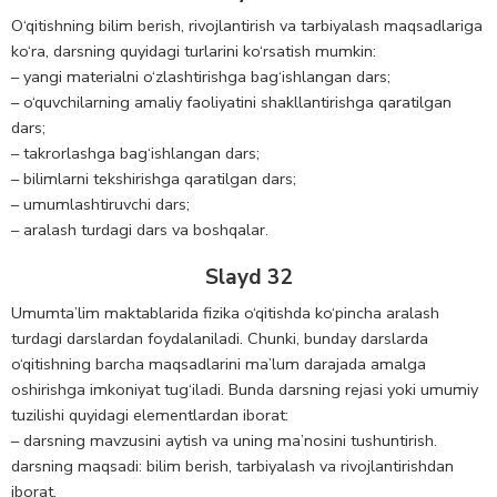
O‘qitishning bilim berish, rivojlantirish va tarbiyalash maqsadlariga
ko‘ra, darsning quyidagi turlarini ko‘rsatish mumkin:
– yangi materialni o‘zlashtirishga bag‘ishlangan dars;
– o‘quvchilarning amaliy faoliyatini shakllantirishga qaratilgan
dars;
– takrorlashga bag‘ishlangan dars;
– bilimlarni tekshirishga qaratilgan dars;
– umumlashtiruvchi dars;
– aralash turdagi dars va boshqalar.
Slayd 32
Umumta’lim maktablarida fizika o‘qitishda ko‘pincha aralash
turdagi darslardan foydalaniladi. Chunki, bunday darslarda
o‘qitishning barcha maqsadlarini ma’lum darajada amalga
oshirishga imkoniyat tug‘iladi. Bunda darsning rejasi yoki umumiy
tuzilishi quyidagi elementlardan iborat:
– darsning mavzusini aytish va uning ma’nosini tushuntirish.
darsning maqsadi: bilim berish, tarbiyalash va rivojlantirishdan
iborat.