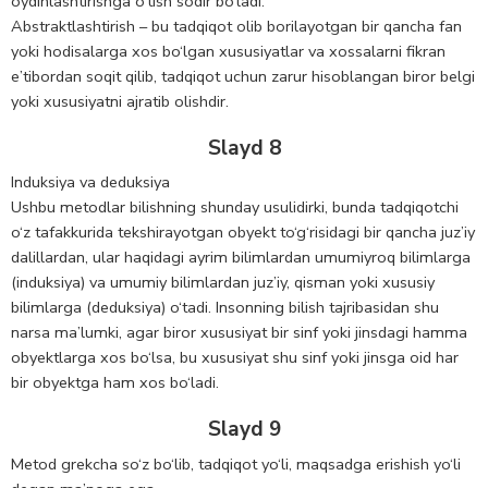
oydinlashtirishga o‘tish sodir bo‘ladi.
Abstraktlashtirish – bu tadqiqot olib borilayotgan bir qancha fan
yoki hodisalarga xos bo‘lgan xususiyatlar va xossalarni fikran
e’tibordan soqit qilib, tadqiqot uchun zarur hisoblangan biror belgi
yoki xususiyatni ajratib olishdir.
Slayd 8
Induksiya va deduksiya
Ushbu metodlar bilishning shunday usulidirki, bunda tadqiqotchi
o‘z tafakkurida tekshirayotgan obyekt to‘g‘risidagi bir qancha juz’iy
dalillardan, ular haqidagi ayrim bilimlardan umumiyroq bilimlarga
(induksiya) va umumiy bilimlardan juz’iy, qisman yoki xususiy
bilimlarga (deduksiya) o‘tadi. Insonning bilish tajribasidan shu
narsa ma’lumki, agar biror xususiyat bir sinf yoki jinsdagi hamma
obyektlarga xos bo‘lsa, bu xususiyat shu sinf yoki jinsga oid har
bir obyektga ham xos bo‘ladi.
Slayd 9
Metod grekcha so‘z bo‘lib, tadqiqot yo‘li, maqsadga erishish yo‘li