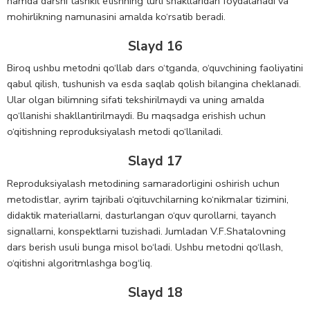
hamda darsni tashkil etishning turli shakllaridan foydalanadi va
mohirlikning namunasini amalda ko‘rsatib beradi.
Slayd 16
Biroq ushbu metodni qo‘llab dars o‘tganda, o‘quvchining faoliyatini
qabul qilish, tushunish va esda saqlab qolish bilangina cheklanadi.
Ular olgan bilimning sifati tekshirilmaydi va uning amalda
qo‘llanishi shakllantirilmaydi. Bu maqsadga erishish uchun
o‘qitishning reproduksiyalash metodi qo‘llaniladi.
Slayd 17
Reproduksiyalash metodining samaradorligini oshirish uchun
metodistlar, ayrim tajribali o‘qituvchilarning ko‘nikmalar tizimini,
didaktik materiallarni, dasturlangan o‘quv qurollarni, tayanch
signallarni, konspektlarni tuzishadi. Jumladan V.F.Shatalovning
dars berish usuli bunga misol bo‘ladi. Ushbu metodni qo‘llash,
o‘qitishni algoritmlashga bog‘liq.
Slayd 18