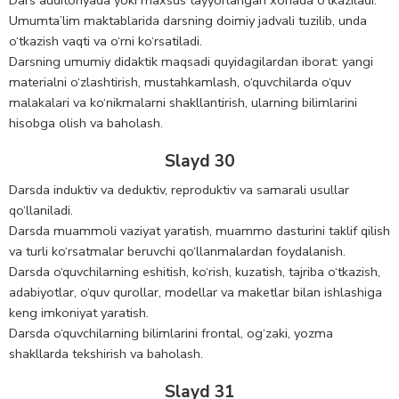
Dars auditoriyada yoki maxsus tayyorlangan xonada o‘tkaziladi.
Umumta’lim maktablarida darsning doimiy jadvali tuzilib, unda
o‘tkazish vaqti va o‘rni ko‘rsatiladi.
Darsning umumiy didaktik maqsadi quyidagilardan iborat: yangi
materialni o‘zlashtirish, mustahkamlash, o‘quvchilarda o‘quv
malakalari va ko‘nikmalarni shakllantirish, ularning bilimlarini
hisobga olish va baholash.
Slayd 30
Darsda induktiv va deduktiv, reproduktiv va samarali usullar
qo‘llaniladi.
Darsda muammoli vaziyat yaratish, muammo dasturini taklif qilish
va turli ko‘rsatmalar beruvchi qo‘llanmalardan foydalanish.
Darsda o‘quvchilarning eshitish, ko‘rish, kuzatish, tajriba o‘tkazish,
adabiyotlar, o‘quv qurollar, modellar va maketlar bilan ishlashiga
keng imkoniyat yaratish.
Darsda o‘quvchilarning bilimlarini frontal, og‘zaki, yozma
shakllarda tekshirish va baholash.
Slayd 31