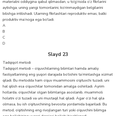
materialni oddiygina qabul qilmasdan, u to‘g‘risida o‘z fikrlarini
aytishga, uning yangi tomonlarini, ko‘rinmaydigan belgilarini
bilishga intilishadi. Ularning fikrlashlari reproduktiv emas, balki
produktiv ma’noga ega bo‘ladi.
A
B
C
D
Slayd 23
Tadqiqot metodi
Tadqiqot metodi – o‘quvchilarning bilimlari hamda amaliy
faoliyatlarining eng yuqori darajada bo‘lishini ta’minlashga xizmat
qiladi. Bu metodda ham o‘quv muammosini o‘qituvchi tuzadi, uni
hal qilish esa o‘quvchilar tomonidan amalga oshiriladi. Ayrim
hollarda, o‘quvchilar olgan bilimlariga asoslanib, muammoli
holatni o‘zi tuzadi va uni mustaqil hal qiladi. Agar o‘zi hal qila
olmasa, bu ish o‘qituvchining bevosita yordamida bajariladi. Bu
metod, o‘qitishning eng rivojlangan turi yoki o‘quvchini bilimga