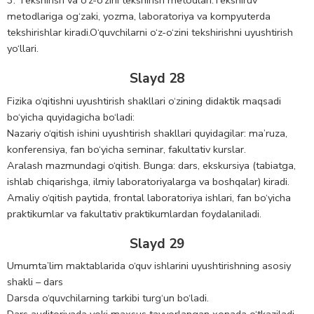
3. Tekshirish va o‘z-o‘zini tekshirish metodlari.Tekshiruv
metodlariga og‘zaki, yozma, laboratoriya va kompyuterda
tekshirishlar kiradi.O‘quvchilarni o‘z-o‘zini tekshirishni uyushtirish
yo‘llari.
Slayd 28
Fizika o‘qitishni uyushtirish shakllari o‘zining didaktik maqsadi
bo‘yicha quyidagicha bo‘ladi:
Nazariy o‘qitish ishini uyushtirish shakllari quyidagilar: ma’ruza,
konferensiya, fan bo‘yicha seminar, fakultativ kurslar.
Aralash mazmundagi o‘qitish. Bunga: dars, ekskursiya (tabiatga,
ishlab chiqarishga, ilmiy laboratoriyalarga va boshqalar) kiradi.
Amaliy o‘qitish paytida, frontal laboratoriya ishlari, fan bo‘yicha
praktikumlar va fakultativ praktikumlardan foydalaniladi.
Slayd 29
Umumta’lim maktablarida o‘quv ishlarini uyushtirishning asosiy
shakli – dars
Darsda o‘quvchilarning tarkibi turg‘un bo‘ladi.