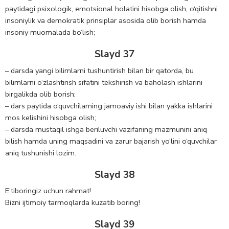
paytidagi psixologik, emotsional holatini hisobga olish, o‘qitishni
insoniylik va demokratik prinsiplar asosida olib borish hamda
insoniy muomalada bo‘lish;
Slayd 37
– darsda yangi bilimlarni tushuntirish bilan bir qatorda, bu
bilimlarni o‘zlashtirish sifatini tekshirish va baholash ishlarini
birgalikda olib borish;
– dars paytida o‘quvchilarning jamoaviy ishi bilan yakka ishlarini
mos kelishini hisobga olish;
– darsda mustaqil ishga beriluvchi vazifaning mazmunini aniq
bilish hamda uning maqsadini va zarur bajarish yo‘lini o‘quvchilar
aniq tushunishi lozim.
Slayd 38
E’tiboringiz uchun rahmat!
Bizni ijtimoiy tarmoqlarda kuzatib boring!
Slayd 39