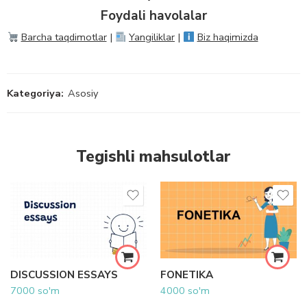
Foydali havolalar
Barcha taqdimotlar
|
Yangiliklar
|
Biz haqimizda
Kategoriya:
Asosiy
Tegishli mahsulotlar
DISCUSSION ESSAYS
FONETIKA
7000
so'm
4000
so'm