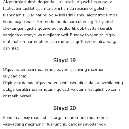
Algoritmlashtirish deganda – o‘qituvchi o‘quvchilarga o‘quv
faoliyatini tashkil qilish tartibini hamda rejasini o‘rgatishni
tushunamiz. Ular har bir o‘quv ishlarini ushbu algoritmga mos
holda bajarishadi. Ammo bu holda ham ularning fikr yuritishi
cheklanganligicha qolaveradi, ijodkorlik qobiliyatlari kerakli
darajada o‘smaydi va rivojlanmaydi. Bunday rivojlanish, o‘quv
materialni muammoli o‘qitish metodini qo‘llash orqali amalga
oshiriladi.
Slayd 19
O‘quv materialini muammoli bayon qilishning mazmuni
quyidagicha:
O‘qituvchi darsda o‘quv materialini tushuntirishda, o‘quvchilarning
oldiga kerakli muammolarni qo‘yadi va ularni hal qilish yo‘llarini
ko‘rsatib beradi.
Slayd 20
Bundan asosiy maqsad – ularga muammoni, muammoli
vaziyatning mazmunini tushuntirib, qanday savollar yoki