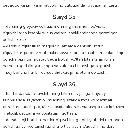
pedagogika ilmi va amaliyotning yutuqlarida foydalanish zarur;
Slayd 35
– darsning g‘oyaviy yo‘nalishi o‘zining mazmuni bo‘yicha
o‘quvchilarda insoniy xususiyatlarni shakllantirishga qaratilgan
bo‘lishi kerak;
– darsni rivojlantirish maqsadini amalga oshirish uchun,
o‘quvchilarga o‘quv materialini tayyor tarzda taklif qilmasdan, iloji
boricha bilimga mustaqil ega bo‘lish yo‘llari bilan tanishtirish
hamda to‘g‘ri fikr yuritishga va xulosa chiqarishga o‘rgatish;
– iloji boricha har bir darsda didaktik prinsiplarni qo‘llash;
Slayd 36
– har bir darsda o‘quvchilarning bilim darajasiga, hayotiy
tajribalariga, tayanch bilimlarining sifatiga mos ko‘rgazmali
obrazlarni hosil qilib, ular asosida abstrakt yuritishga olib keluvchi
metodik usullarni va vositalarni qo‘llash;
– darsda iloji boricha, har bir o‘quvchining qobiliyatlarini namoyon
bo‘lishiga va rivojlanishiga sharoit yaratish, o‘quvchining dars