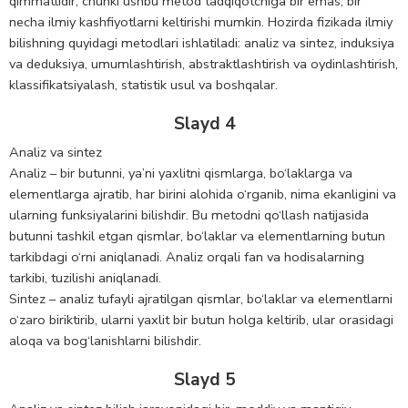
qimmatlidir, chunki ushbu metod tadqiqotchiga bir emas, bir
necha ilmiy kashfiyotlarni keltirishi mumkin. Hozirda fizikada ilmiy
bilishning quyidagi metodlari ishlatiladi: analiz va sintez, induksiya
va deduksiya, umumlashtirish, abstraktlashtirish va oydinlashtirish,
klassifikatsiyalash, statistik usul va boshqalar.
Slayd 4
Analiz va sintez
Analiz – bir butunni, ya’ni yaxlitni qismlarga, bo‘laklarga va
elementlarga ajratib, har birini alohida o‘rganib, nima ekanligini va
ularning funksiyalarini bilishdir. Bu metodni qo‘llash natijasida
butunni tashkil etgan qismlar, bo‘laklar va elementlarning butun
tarkibdagi o‘rni aniqlanadi. Analiz orqali fan va hodisalarning
tarkibi, tuzilishi aniqlanadi.
Sintez – analiz tufayli ajratilgan qismlar, bo‘laklar va elementlarni
o‘zaro biriktirib, ularni yaxlit bir butun holga keltirib, ular orasidagi
aloqa va bog‘lanishlarni bilishdir.
Slayd 5