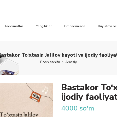
Taqdimotlar
Yangiliklar
Biz haqimizda
Buyurtma be
astakor To‘xtasin Jalilov hayoti va ijodiy faoliya
Bosh sahifa
Asosiy
Bastakor To‘x
ijodiy faoliyat
4000
so'm