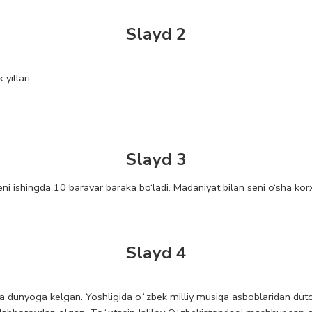
Slayd 2
yillari.
Slayd 3
seni ishingda 10 baravar baraka bo‘ladi. Madaniyat bilan seni o‘sha k
Slayd 4
 dunyoga kelgan. Yoshligida oʻzbek milliy musiqa asboblaridan dutor, 