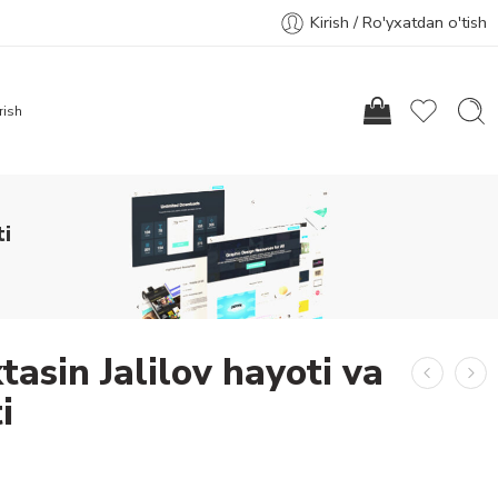
Kirish / Ro'yxatdan o'tish
rish
ti
tasin Jalilov hayoti va
i