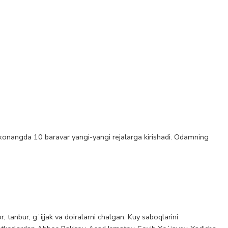
orxonangda 10 baravar yangi-yangi rejalarga kirishadi. Odamning
tanbur, gʻijjak va doiralarni chalgan. Kuy saboqlarini