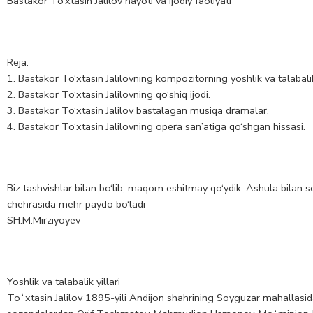
Bastakor To‘xtasin Jalilov hayoti va ijodiy faoliyati
Reja:
1. Bastakor To‘xtasin Jalilovning kompozitorning yoshlik va talabalik 
2. Bastakor To‘xtasin Jalilovning qo‘shiq ijodi.
3. Bastakor To‘xtasin Jalilov bastalagan musiqa dramalar.
4. Bastakor To‘xtasin Jalilovning opera san’atiga qo‘shgan hissasi.
Biz tashvishlar bilan bo‘lib, maqom eshitmay qo‘ydik. Ashula bilan 
chehrasida mehr paydo bo‘ladi
SH.M.Mirziyoyev
Yoshlik va talabalik yillari
Toʻxtasin Jalilov 1895-yili Andijon shahrining Soyguzar mahallasida