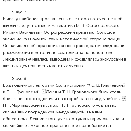
=== Slayd 7 ===
К числу наиболее прославленных лекторов отечественной
школы следует отнести математика М. В. Остроградского.
Михаил Васильевич Остроградский придавал большое
значение как научной, так и методической стороне лекции.
Он начинал с обзора прочитанного ранее, затем следовали
рассуждения и методы доказательства по новой теме.
Лекция заканчивалась выводами и оживлялась экскурсами в
жизнь и деятельность маститых ученых.
=== Slayd 8 ===
Выдающимися лекторами были историки О. В. Ключевский
и Т. Н. Грановский. Лекции Т. Н. Грановского были столь
блестящи, что отодвинули на второй план книгу, учебник.
Н. Г. Чернышевский называл Т.Н. Грановского «одним из
сильнейших посредников между наукой и нашим
обществом». Лекции этого ученого-гуманитария оказывали
сильнейшее духовное, нравственное воздействие на