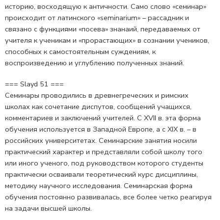
историю, восходящую к античности. Само слово «семинар»
происходит от латинского «seminarium» – рассадник и
связано с функциями «посева» знанaий, передаваемых от
учителя к ученикам и «прорастающих» в сознании учеников,
способных к самостоятельным суждениям, к
воспроизведению и углублению полученных знаний.
=== Slayd 51 ===
Семинары проводились в древнегреческих и римских
школах как сочетание диспутов, сообщений учащихся,
комментариев и заключений учителей. С XVII в. эта форма
обучения используется в Западной Европе, а с XIX в. – в
российских университетах. Семинарские занятия носили
практический характер и представляли собой школу того
или иного ученого, под руководством которого студенты
практически осваивали теоретический курс дисциплины,
методику научного исследования. Семинарская форма
обучения постоянно развивалась, все более четко реагируя
на задачи высшей школы.