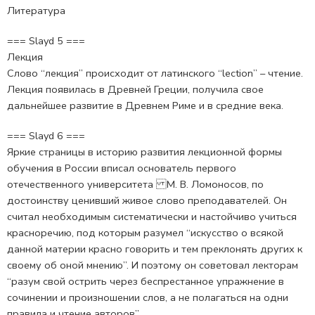
Литература
=== Slayd 5 ===
Лекция
Слово “лекция” происходит от латинского “lection” – чтение.
Лекция появилась в Древней Греции, получила свое
дальнейшее развитие в Древнем Риме и в средние века.
=== Slayd 6 ===
Яркие страницы в историю развития лекционной формы
обучения в России вписал основатель первого
отечественного университета М. В. Ломоносов, по
достоинству ценивший живое слово преподавателей. Он
считал необходимым систематически и настойчиво учиться
красноречию, под которым разумел “искусство о всякой
данной материи красно говорить и тем преклонять других к
своему об оной мнению”. И поэтому он советовал лекторам
“разум свой острить через беспрестанное упражнение в
сочинении и произношении слов, а не полагаться на одни
правила и чтение авторов”.