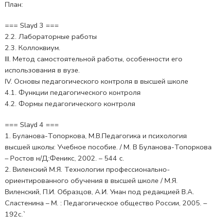
План:
=== Slayd 3 ===
2.2. Лабораторные работы
2.3. Коллоквиум.
III. Метод самостоятельной работы, особенности его
использования в вузе.
IV. Основы педагогического контроля в высшей школе
4.1. Функции педагогического контроля
4.2. Формы педагогического контроля
=== Slayd 4 ===
1. Буланова-Топоркова, М.В.Педагогика и психология
высшей школы: Учебное пособие. / М. В Буланова-Топоркова
– Ростов н/Д:Феникс, 2002. – 544 с.
2. Виленский М.Я. Технологии профессионально-
ориентированного обучения в высшей школе / М.Я.
Виленский, П.И. Образцов, А.И. Уман под редакцией В.А.
Сластенина – М. : Педагогическое общество России, 2005. –
192с.`