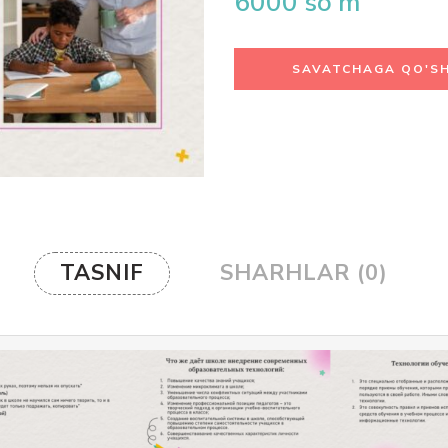
6000
so'm
SAVATCHAGA QO'SH
TASNIF
SHARHLAR (0)