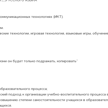
АХ РУССКОГО ЯЗЫКА
коммуникационных технологиях (ИКТ).
и.
ские технологии, игровая технология, языковые игры, обучени
 жизни он будет только подражать, копировать”
образовательного процесса;
ский подход к организации учебно-воспитательного процесса в
повышению степени самостоятельности учащихся в образовател
ащихся.