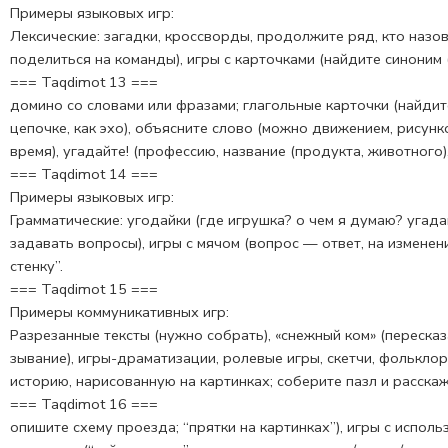
Примеры языковых игр:
Лексические: загадки, кроссворды, продолжите ряд, кто назове
поделиться на команды), игры с карточками (найдите синоним (
=== Taqdimot 13 ===
домино со словами или фразами; глагольные карточки (найдит
цепочке, как эхо), объясните слово (можно движением, рисун
время), угадайте! (профессию, название (продукта, животного),
=== Taqdimot 14 ===
Примеры языковых игр:
Грамматические: угодайки (где игрушка? о чем я думаю? уга­дай
за­давать вопросы), игры с мячом (вопрос — ответ, на изменен
стенку”.
=== Taqdimot 15 ===
Примеры коммуникативных игр:
Разрезанные тексты (нужно собрать), «снежный ком» (пере­ска
зывание), игры-драматизации, ролевые игры, скетчи, фольклор
историю, нарисованную на картинках; соберите пазл и расскажи
=== Taqdimot 16 ===
опишите схему проезда; “прятки на картинках”), игры с использ