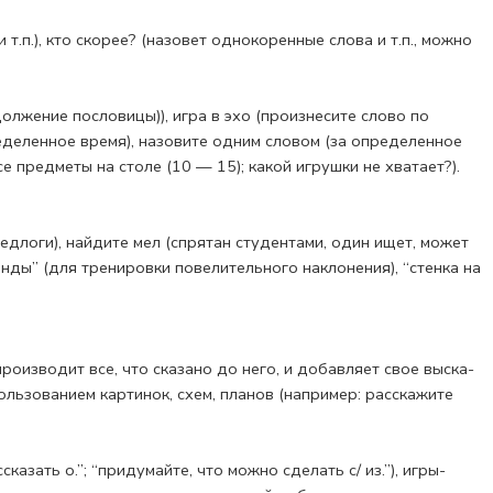
т.п.), кто скорее? (назовет однокоренные слова и т.п., можно
олжение пословицы)), игра в эхо (произнесите слово по
еделенное время), назовите одним словом (за определенное
се предметы на столе (10 — 15); какой игрушки не хватает?).
предлоги), найдите мел (спрятан студентами, один ищет, может
манды” (для тренировки повелительного наклонения), “стенка на
роизводит все, что сказано до него, и добавляет свое выска­
оль­зованием картинок, схем, планов (например: расскажите
зать о.”; “при­думайте, что можно сделать с/ из.”), игры-