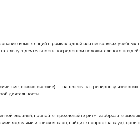
ованию компетенций в рамках одной или нескольких учеб­ных т
итательную деятельность посредством положительного воздейс
ксические, стилистические) — нацелены на тренировку язы­ковых
вой деятельности.
ленной эмоцией, пропойте, прохлопайте ритм, изобразите эмоци
скими моделями и списком слов, найдите вопрос (на слух), произ