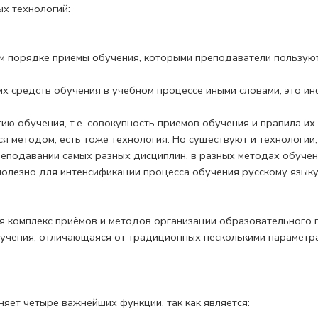
х технологий:
 порядке приемы обучения, которыми преподаватели пользуются
их средств обучения в учебном процессе иными словами, это и
 обучения, т.е. совокупность приемов обучения и правила их 
я методом, есть тоже технология. Но существуют и технологии,
еподавании самых раз­ных дисциплин, в разных методах обучен
олезно для интенсификации процесса обучения русскому языку
бя комплекс приёмов и методов организации образовательного п
бучения, отличающаяся от традиционных несколькими параметр
няет четыре важнейших функции, так как является: