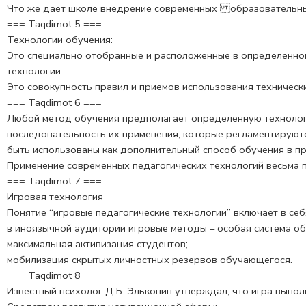
Что же даёт школе внедрение современных образовательны
=== Taqdimot 5 ===
Технологии обучения:
Это специально отобранные и рас­положенные в определенном
технологии.
Это совокупность правил и приемов использования техническ
=== Taqdimot 6 ===
Любой метод обучения предполагает определенную техноло­гию
последо­вательность их применения, которые регламентируютс
быть использованы как дополнительный способ обучения в пр
Применение современных педагогических технологий весьма п
=== Taqdimot 7 ===
Игровая технология
Понятие “игровые педагогические технологии” включает в се
в иноязычной аудитории игровые методы – особая система о
максимальная активизация студентов;
мобилизация скрытых личностных резервов обучающегося.
=== Taqdimot 8 ===
Известный психолог Д.Б. Эльконин утверждал, что игра выпол