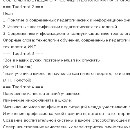
СОВРЕМЕННЫЕ ПЕДАГОГИЧЕСКИЕ ТЕХНОЛОГИИ НА УРОК
=== Taqdimot 2 ===
План:
1. Понятие о современных педагогических и информационно-
2. Известные классификации педагогических технологий.
3. Современные информационно-коммуникационные технологи
Опорные слова: технологии обучения, современные педагогиче
технология, ИКТ.
=== Taqdimot 3 ===
“Всё в наших руках, поэтому нельзя их опускать”
(Коко Шанель)
“Если ученик в школе не научился сам ничего творить, то и в
(Л.Н. Толстой)
=== Taqdimot 4 ===
Повышение качества знаний учащихся;
Изменение микроклимата в школе;
Уменьшение числа конфликтных ситуаций между участниками 
Изменение профессиональной позиции педагогов – это творче
Создание воспитательной системы в школе, способствующей 
Совершенствование качественных характеристик личности уч