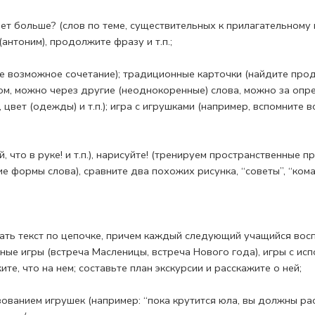
т больше? (слов по теме, существительных к прилагательному и 
антоним), про­должите фразу и т.п.;
е возможное сочетание); традиционные карточ­ки (найдите прод
ком, можно через другие (неоднокоренные) слова, можно за опр
 цвет (одежды) и т.п.); игра с игрушками (например, вспомните в
, что в руке! и т.п.), нарисуйте! (тренируем пространственные 
ие фор­мы слова), сравните два похожих рисунка, “советы”, “ко
зать текст по цепочке, причем каждый следующий учащийся восп
ные игры (встреча Масленицы, встреча Нового года), игры с исп
те, что на нем; составьте план экскурсии и расскажите о ней;
ованием игрушек (например: “пока крутится юла, вы должны расска