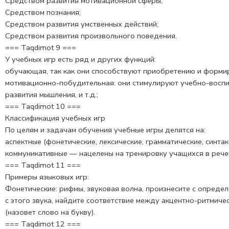
Средством развития мотивационной сферы;
Средством познания;
Средством развития умственных действий;
Средством развития произвольного поведения.
=== Taqdimot 9 ===
У учебных игр есть ряд и других функций:
обучающая, так как они способствуют приобретению и формир
мотивационно-побудительная: они стимулируют учеб­но-восп
развития мышления, и т.д.;
=== Taqdimot 10 ===
Классификация учебных игр
По целям и задачам обучения учебные игры делятся на:
аспектные (фонетические, лексические, грамматические, синта
коммуникативные — нацелены на тренировку учащихся в рече
=== Taqdimot 11 ===
Примеры языковых игр:
Фонетические: рифмы, звуковая волна, произнесите с опреде­
с это­го звука, найдите соответ­ствие между акцентно-ритмиче
(назовет слово на букву).
=== Taqdimot 12 ===